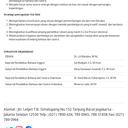
pembelajaran bahasa dan sastra.
Menjalin kerja sama secara sinergis dengan institusi terkait, termasuk dengan pemangku
kepentingan.
Strategi pencapaian Visi Misi
Memperbaharui kurikulum yang sesuai dengan perkembangan visi dan misi fakultas.
Meningkatkan kemampuan dosen dengan metode pembelajaran yang kreatif, inovatif, dan berbasis
TI.
Meningkatkan kualifikasi jenjang pendidikan dosen yang masih S-2 ke Proram doctoral.
Melaksanakan kegiatan pembelajaran, penelitian dan pengabdian masyarakat yang berwawasan
kewirausahaan di bidang bahasa dan sastra.
STRUKTUR ORGANISASI
DEKAN
Dr. Lili Wahdini, M.Pd
Kaprodi Pendidikan Bahasa Inggris
Siti Rodiyah, S.S, M.Hum
Sekprodi Pendidikan Bahasa Inggris
Deny Gunawan Susandi, S.S, M.Hum
Kaprodi Pendidikan Bahasa dan Sastra Indonesia
Dr. Dadi Waras Suhardjono, S.S, M.Pd
Sekprodi Pendidikan Bahasa dan Sastra Indonesia
Winaria Lubis, M.Pd
Alamat : Jln. Letjen T.B. Simatupang No.152 Tanjung Barat Jagakarsa -
Jakarta Selatan 12530 Telp : (021) 7890 634, 789 0965, 788 31838 Fax: (021)
789 0966