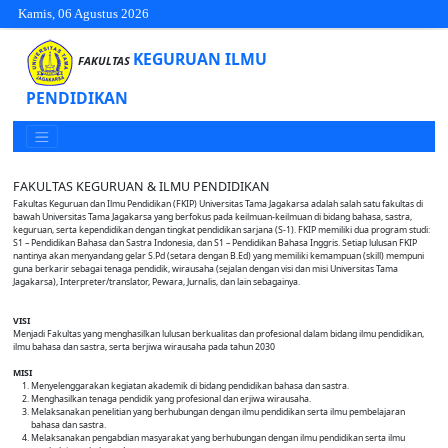
Kamis, 06 Agustus 2026
KEGURUAN ILMU
FAKULTAS
PENDIDIKAN
FAKULTAS KEGURUAN & ILMU PENDIDIKAN
Fakultas Keguruan dan Ilmu Pendidikan (FKIP) Universitas Tama Jagakarsa adalah salah satu fakultas di
bawah Universitas Tama Jagakarsa yang berfokus pada keilmuan-keilmuan di bidang bahasa, sastra,
keguruan, serta kependidikan dengan tingkat pendidikan sarjana (S-1). FKIP memiliki dua program studi:
S1 – Pendidikan Bahasa dan Sastra Indonesia, dan S1 – Pendidikan Bahasa Inggris. Setiap lulusan FKIP
nantinya akan menyandang gelar S.Pd (setara dengan B.Ed) yang memiliki kemampuan (skill) mempuni
guna berkarir sebagai tenaga pendidik, wirausaha (sejalan dengan visi dan misi Universitas Tama
Jagakarsa), Interpreter/translator, Pewara, Jurnalis, dan lain sebagainya.
VISI
Menjadi Fakultas yang menghasilkan lulusan berkualitas dan profesional dalam bidang ilmu pendidikan,
ilmu bahasa dan sastra, serta berjiwa wirausaha pada tahun 2030
MISI
Menyelenggarakan kegiatan akademik di bidang pendidikan bahasa dan sastra.
Menghasilkan tenaga pendidik yang profesional dan erjiwa wirausaha.
Melaksanakan penelitian yang berhubungan dengan ilmu pendidikan serta ilmu pembelajaran
bahasa dan sastra.
Melaksanakan pengabdian masyarakat yang berhubungan dengan ilmu pendidikan serta ilmu